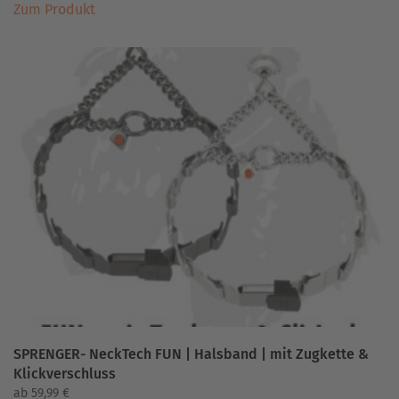
Zum Produkt
Produkt
weist
mehrere
Varianten
auf.
Die
Optionen
können
auf
der
Produktseite
gewählt
werden
SPRENGER- NeckTech FUN | Halsband | mit Zugkette &
Klickverschluss
ab
59,99
€