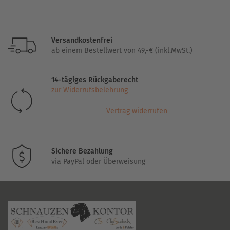
Optionen
können
auf
Versandkostenfrei
der
ab einem Bestellwert von 49,-€ (inkl.MwSt.)
Produktseite
gewählt
14-tägiges Rückgaberecht
werden
zur Widerrufsbelehrung
Vertrag widerrufen
Sichere Bezahlung
via PayPal oder Überweisung