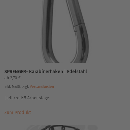
Optionen
können
auf
der
Produktseite
gewählt
werden
SPRENGER- Karabinerhaken | Edelstahl
ab
2,70
€
inkl. MwSt.
zzgl.
Versandkosten
Lieferzeit:
5 Arbeitstage
Dieses
Zum Produkt
Produkt
weist
mehrere