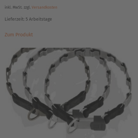
inkl. MwSt.
zzgl.
Versandkosten
Lieferzeit:
5 Arbeitstage
Dieses
Zum Produkt
Produkt
weist
mehrere
Varianten
auf.
Die
Optionen
können
auf
der
Produktseite
gewählt
werden