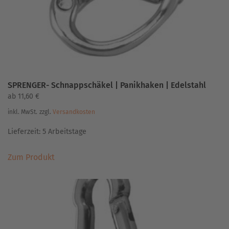
SPRENGER- Schnappschäkel | Panikhaken | Edelstahl
ab
11,60
€
inkl. MwSt.
zzgl.
Versandkosten
Lieferzeit:
5 Arbeitstage
Dieses
Zum Produkt
Produkt
weist
mehrere
Varianten
auf.
Die