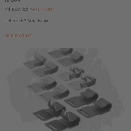
ab
1,99
€
inkl. MwSt.
zzgl.
Versandkosten
Lieferzeit:
5 Arbeitstage
Dieses
Zum Produkt
Produkt
weist
mehrere
Varianten
auf.
Die
Optionen
können
auf
der
Produktseite
gewählt
werden