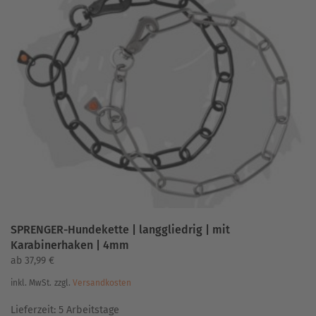
Varianten
auf.
Die
Optionen
können
auf
der
Produktseite
gewählt
werden
SPRENGER-Hundekette | langgliedrig | mit
Karabinerhaken | 4mm
ab
37,99
€
inkl. MwSt.
zzgl.
Versandkosten
Lieferzeit:
5 Arbeitstage