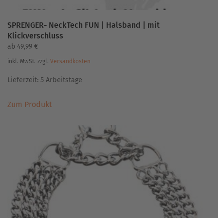
SPRENGER- NeckTech FUN | Halsband | mit
Klickverschluss
ab
49,99
€
inkl. MwSt.
zzgl.
Versandkosten
Lieferzeit:
5 Arbeitstage
Dieses
Zum Produkt
Produkt
weist
mehrere
Varianten
auf.
Die
Optionen
können
auf
der