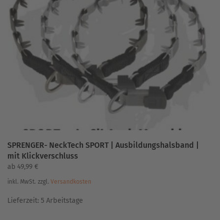
auf.
Die
Optionen
können
auf
der
Produktseite
gewählt
werden
SPRENGER- NeckTech SPORT | Ausbildungshalsband |
mit Klickverschluss
ab
49,99
€
inkl. MwSt.
zzgl.
Versandkosten
Lieferzeit:
5 Arbeitstage
Dieses