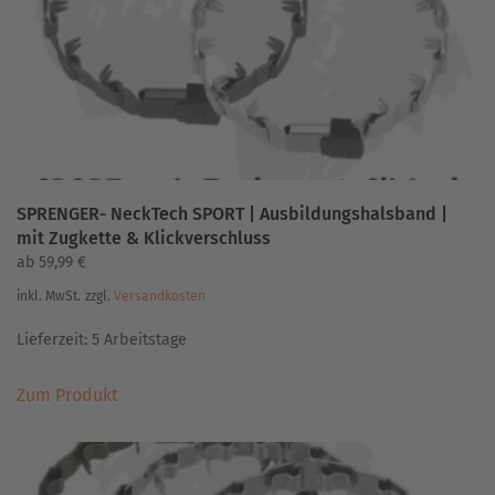
auf
der
Produktseite
gewählt
werden
SPRENGER- NeckTech SPORT | Ausbildungshalsband |
mit Zugkette & Klickverschluss
ab
59,99
€
inkl. MwSt.
zzgl.
Versandkosten
Lieferzeit:
5 Arbeitstage
Dieses
Zum Produkt
Produkt
weist
mehrere
Varianten