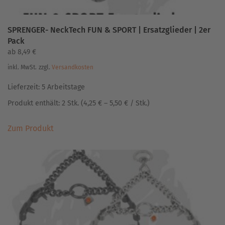
SPRENGER- NeckTech FUN & SPORT | Ersatzglieder | 2er
Pack
ab
8,49
€
inkl. MwSt.
zzgl.
Versandkosten
Lieferzeit:
5 Arbeitstage
Produkt enthält: 2
Stk.
(
4,25
€
–
5,50
€
/
Stk.
)
Dieses
Zum Produkt
Produkt
weist
mehrere
Varianten
auf.
Die
Optionen
können