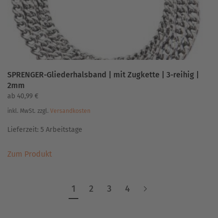
Produktseite
gewählt
werden
SPRENGER-Gliederhalsband | mit Zugkette | 3-reihig |
2mm
ab
40,99
€
inkl. MwSt.
zzgl.
Versandkosten
Lieferzeit:
5 Arbeitstage
Dieses
Zum Produkt
Produkt
weist
mehrere
1
2
3
4
Varianten
auf.
Die