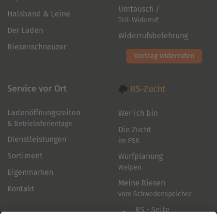
Umtausch /
Halsband & Leine
Teil-Widerruf
Der Laden
Widerrufsbelehrung
Riesenschnauzer
Vertrag widerrufen
Service vor Ort
RS-Zucht
Ladenöffnungszeiten
Wer ich bin
& Betriebsferientage
Die Zucht
Dienstleistungen
im PSK
Sortiment
Wurfplanung
Welpen
Eigenmarken
Meine Riesen
Kontakt
vom Schwedenspeicher
RS - Seite