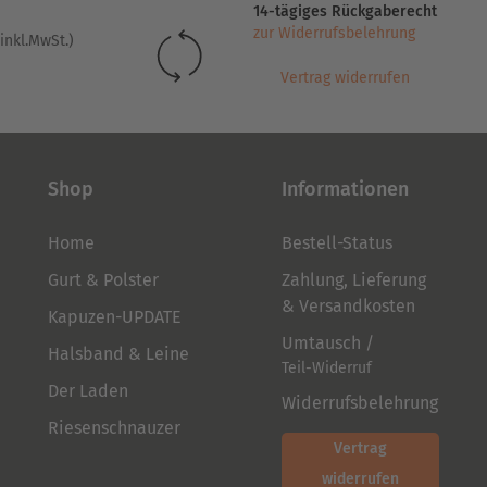
werden
werden
14-tägiges Rückgaberecht
zur Widerrufsbelehrung
inkl.MwSt.)
Vertrag widerrufen
Shop
Informationen
Home
Bestell-Status
Gurt & Polster
Zahlung, Lieferung
& Versandkosten
Kapuzen-UPDATE
Umtausch /
Halsband & Leine
Teil-Widerruf
Der Laden
Widerrufsbelehrung
Riesenschnauzer
Vertrag
widerrufen