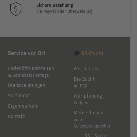
werden
Sichere Bezahlung
via PayPal oder Überweisung
Service vor Ort
RS-Zucht
Ladenöffnungszeiten
Wer ich bin
& Betriebsferientage
Die Zucht
Dienstleistungen
im PSK
Sortiment
Wurfplanung
Welpen
Eigenmarken
Meine Riesen
Kontakt
vom
Schwedenspeicher
RS - Seite