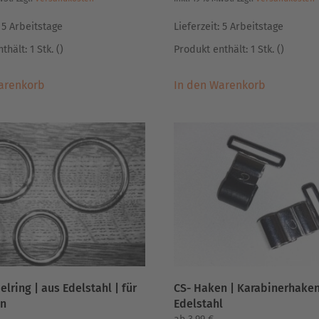
:
5 Arbeitstage
Lieferzeit:
5 Arbeitstage
thält: 1
Stk.
()
Produkt enthält: 1
Stk.
()
arenkorb
In den Warenkorb
lring | aus Edelstahl | für
CS- Haken | Karabinerhake
en
Edelstahl