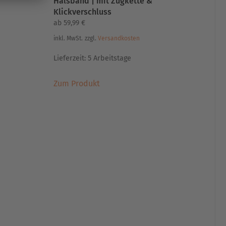
Halsband | mit Zugkette &
Klickverschluss
ab
59,99
€
inkl. MwSt.
zzgl.
Versandkosten
Lieferzeit:
5 Arbeitstage
Dieses
Zum Produkt
Produkt
weist
mehrere
Varianten
auf.
Die
Optionen
können
auf
der
Produktseite
gewählt