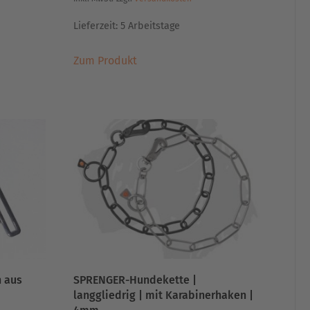
Lieferzeit:
5 Arbeitstage
Dieses
Zum Produkt
Produkt
weist
mehrere
Varianten
auf.
Die
Optionen
können
auf
der
Produktseite
gewählt
werden
n aus
SPRENGER-Hundekette |
langgliedrig | mit Karabinerhaken |