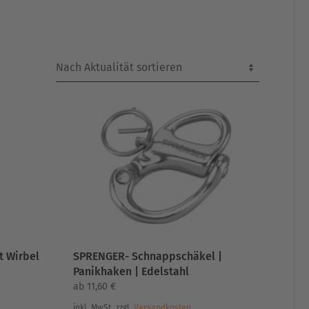
t Wirbel
SPRENGER- Schnappschäkel |
Panikhaken | Edelstahl
ab
11,60
€
inkl. MwSt.
zzgl.
Versandkosten