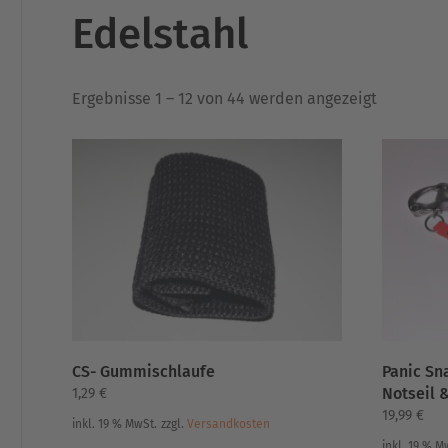
Edelstahl
Nach
Ergebnisse 1 – 12 von 44 werden angezeigt
Aktualität
sortiert
CS- Gummischlaufe
Panic Sn
Notseil 
1,29
€
19,99
€
inkl. 19 % MwSt.
zzgl.
Versandkosten
inkl. 19 % M