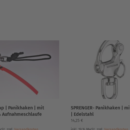
ap | Panikhaken | mit
SPRENGER- Panikhaken | mi
& Aufnahmeschlaufe
| Edelstahl
14,25
€
wSt.
zzgl.
Versandkosten
inkl. 19 % MwSt.
zzgl.
Versandkosten