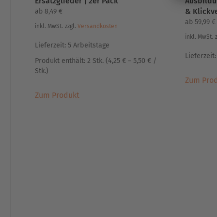
Ersatzglieder | 2er Pack
Ausbildu
& Klickv
ab
8,49
€
ab
59,99
€
inkl. MwSt.
zzgl.
Versandkosten
inkl. MwSt.
Lieferzeit:
5 Arbeitstage
Lieferzeit
Produkt enthält: 2
Stk.
(
4,25
€
–
5,50
€
/
Stk.
)
Zum Pro
Dieses
Zum Produkt
Produkt
weist
mehrere
Varianten
auf.
Die
Optionen
können
auf
der
Produktseite