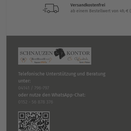
gewählt
Versandkostenfrei
ab einem Bestellwert von 49,-€ (
werden
Telefonische Unterstützung und Beratung
unter:
04141 / 796-797
oder nutze den WhatsApp-Chat:
0152 - 56 878 376