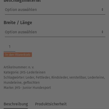
Beschlagsmaterial
Breite / Länge
Lederleine
|
In den Warenkorb
geflochten
|
Artikelnummer:
n. v.
Fettleder
Kategorie:
JHS-Lederleinen
|
Schlagwörter:
Leder
,
Fettleder
,
Rindsleder
,
verstellbar
,
Lederleine
,
3-
Hundeleine
,
geflochten
fach-
Marke:
JHS- Junior Hundesport
verstellbar
|
braun
Beschreibung
Produktsicherheit
Menge