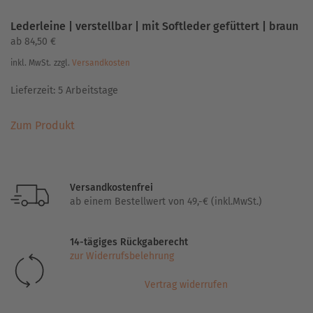
Lederleine | verstellbar | mit Softleder gefüttert | braun
ab
84,50
€
inkl. MwSt.
zzgl.
Versandkosten
Lieferzeit:
5 Arbeitstage
Dieses
Zum Produkt
Produkt
weist
mehrere
Varianten
Versandkostenfrei
auf.
ab einem Bestellwert von 49,-€ (inkl.MwSt.)
Die
Optionen
14-tägiges Rückgaberecht
können
zur Widerrufsbelehrung
auf
der
Vertrag widerrufen
Produktseite
gewählt