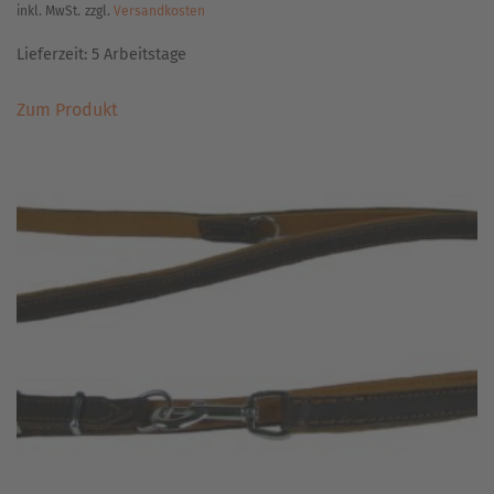
inkl. MwSt.
zzgl.
Versandkosten
Lieferzeit:
5 Arbeitstage
Dieses
Zum Produkt
Produkt
weist
mehrere
Varianten
auf.
Die
Optionen
können
auf
der
Produktseite
gewählt
werden