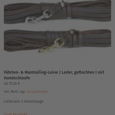
Die
Optionen
können
auf
der
Produktseite
gewählt
werden
Fährten- & Mantrailing-Leine | Leder, geflochten | mit
Handschlaufe
ab
51,50
€
inkl. MwSt.
zzgl.
Versandkosten
Lieferzeit:
5 Arbeitstage
Dieses
Zum Produkt