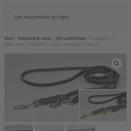
Zum Hauptinhalt springen
Start
/
Halsband & Leine
/
JHS-Lederleinen
/ Lederleine |
geflochten | Fettleder | 3-fach-verstellbar | braun