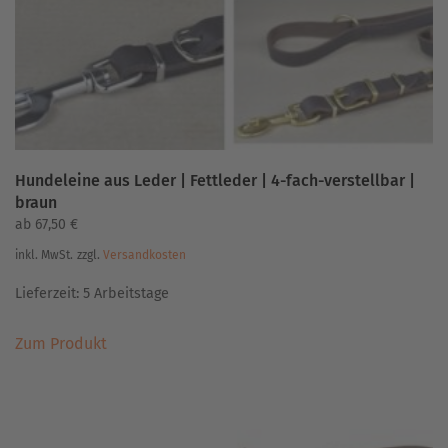
Hundeleine aus Leder | Fettleder | 4-fach-verstellbar |
braun
ab
67,50
€
inkl. MwSt.
zzgl.
Versandkosten
Lieferzeit:
5 Arbeitstage
Dieses
Zum Produkt
Produkt
weist
mehrere
Varianten
auf.