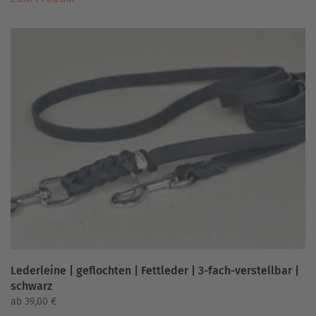
Produkt
weist
mehrere
Varianten
auf.
Die
Optionen
können
auf
der
Produktseite
gewählt
werden
Lederleine | geflochten | Fettleder | 3-fach-verstellbar |
schwarz
ab
39,00
€