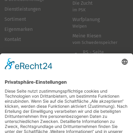
Die Zucht
Dienstleistungen
im PSK
Sortiment
Wurfplanung
Welpen
Eigenmarken
Meine Riesen
Kontakt
vom Schwedenspeicher
RS - Seite
auf Facebook
Folge mir
Zahlungsarten
& Vorab-Überweisung