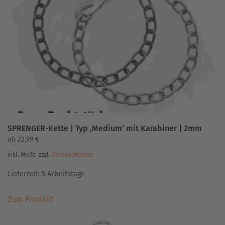
Optionen
können
auf
der
Produktseite
gewählt
werden
SPRENGER-Kette | Typ ‚Medium‘ mit Karabiner | 2mm
ab
22,99
€
inkl. MwSt.
zzgl.
Versandkosten
Lieferzeit:
5 Arbeitstage
Dieses
Zum Produkt
Produkt
weist
mehrere