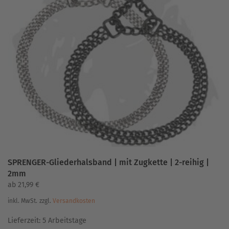
Varianten
auf.
Die
Optionen
können
auf
der
Produktseite
gewählt
werden
SPRENGER-Gliederhalsband | mit Zugkette | 2-reihig |
2mm
ab
21,99
€
inkl. MwSt.
zzgl.
Versandkosten
Lieferzeit:
5 Arbeitstage