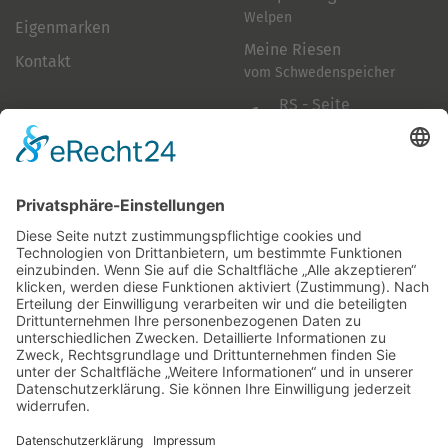
Welpen
Eigenmarken
Meine Riesen
Kontakt
vom Schwedenspeicher
RS - Seite
auf Facebook
Folge mir
Zahlungsarten
& Vorab-Überweisung
Alle Preise inkl. gesetzl. Mehrwertsteuer zzgl.
Versandkosten
,
wenn nicht anders beschrieben