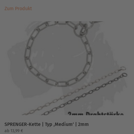
Dieses
Zum Produkt
Produkt
weist
mehrere
Varianten
auf.
Die
Optionen
können
auf
der
Produktseite
gewählt
werden
SPRENGER-Kette | Typ ‚Medium‘ | 2mm
ab
13,99
€