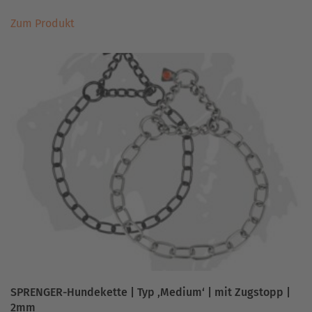
Dieses
Zum Produkt
Produkt
weist
mehrere
Varianten
auf.
Die
Optionen
können
auf
der
Produktseite
gewählt
werden
SPRENGER-Hundekette | Typ ‚Medium‘ | mit Zugstopp |
2mm