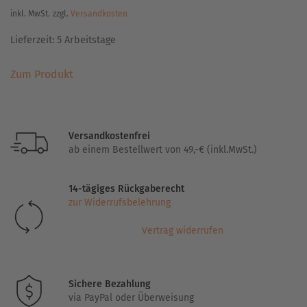
inkl. MwSt.
zzgl.
Versandkosten
Lieferzeit:
5 Arbeitstage
Dieses
Zum Produkt
Produkt
weist
mehrere
Varianten
Versandkostenfrei
auf.
ab einem Bestellwert von 49,-€ (inkl.MwSt.)
Die
Optionen
14-tägiges Rückgaberecht
können
zur Widerrufsbelehrung
auf
der
Vertrag widerrufen
Produktseite
gewählt
werden
Sichere Bezahlung
via PayPal oder Überweisung