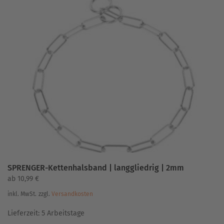
Varianten
auf.
Die
Optionen
können
auf
der
Produktseite
gewählt
werden
SPRENGER-Kettenhalsband | langgliedrig | 2mm
ab
10,99
€
inkl. MwSt.
zzgl.
Versandkosten
Lieferzeit:
5 Arbeitstage