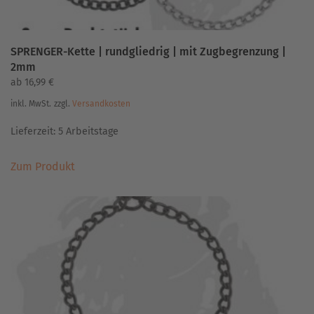
SPRENGER-Kette | rundgliedrig | mit Zugbegrenzung |
2mm
ab
16,99
€
inkl. MwSt.
zzgl.
Versandkosten
Lieferzeit:
5 Arbeitstage
Dieses
Zum Produkt
Produkt
weist
mehrere
Varianten
auf.
Die
Optionen
können
auf