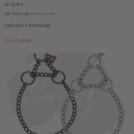
ab
16,99
€
inkl. MwSt.
zzgl.
Versandkosten
Lieferzeit:
5 Arbeitstage
Dieses
Zum Produkt
Produkt
weist
mehrere
Varianten
auf.
Die
Optionen
können
auf
der
Produktseite
gewählt
werden