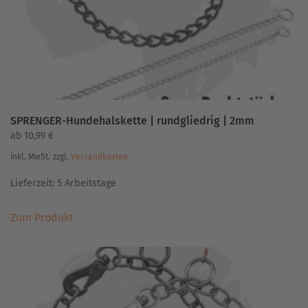
der
Produktseite
gewählt
werden
SPRENGER-Hundehalskette | rundgliedrig | 2mm
ab
10,99
€
inkl. MwSt.
zzgl.
Versandkosten
Lieferzeit:
5 Arbeitstage
Dieses
Zum Produkt
Produkt
weist
mehrere
Varianten
auf.
Die