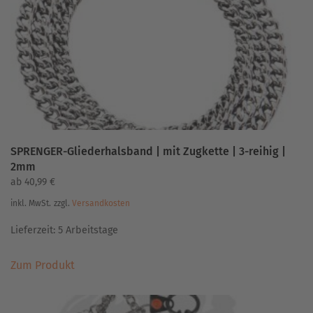
SPRENGER-Gliederhalsband | mit Zugkette | 3-reihig |
2mm
ab
40,99
€
inkl. MwSt.
zzgl.
Versandkosten
Lieferzeit:
5 Arbeitstage
Dieses
Zum Produkt
Produkt
weist
mehrere