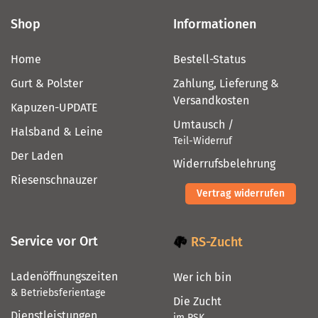
Shop
Informationen
Home
Bestell-Status
Gurt & Polster
Zahlung, Lieferung &
Versandkosten
Kapuzen-UPDATE
Umtausch /
Halsband & Leine
Teil-Widerruf
Der Laden
Widerrufsbelehrung
Riesenschnauzer
Vertrag widerrufen
Service vor Ort
RS-Zucht
Ladenöffnungszeiten
Wer ich bin
& Betriebsferientage
Die Zucht
Dienstleistungen
im PSK