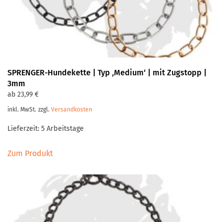
SPRENGER-Hundekette | Typ ‚Medium‘ | mit Zugstopp |
3mm
ab
23,99
€
inkl. MwSt.
zzgl.
Versandkosten
Lieferzeit:
5 Arbeitstage
Dieses
Zum Produkt
Produkt
weist
mehrere
Varianten
auf.
Die