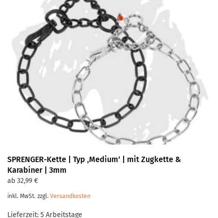
Varianten
auf.
Die
Optionen
können
auf
der
Produktseite
gewählt
werden
SPRENGER-Kette | Typ ‚Medium‘ | mit Zugkette &
Karabiner | 3mm
ab
32,99
€
inkl. MwSt.
zzgl.
Versandkosten
Lieferzeit:
5 Arbeitstage