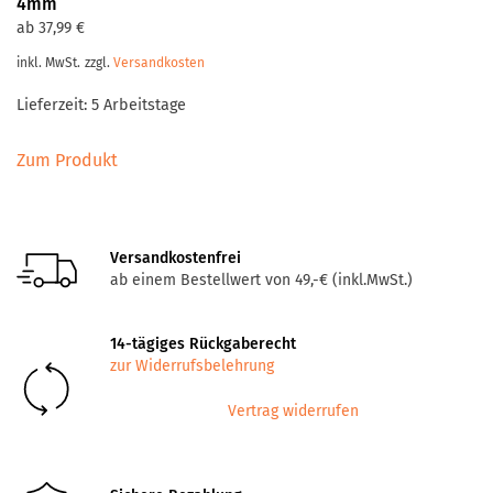
4mm
ab
37,99
€
inkl. MwSt.
zzgl.
Versandkosten
Lieferzeit:
5 Arbeitstage
Dieses
Zum Produkt
Produkt
weist
mehrere
Varianten
Versandkostenfrei
auf.
ab einem Bestellwert von 49,-€ (inkl.MwSt.)
Die
Optionen
14-tägiges Rückgaberecht
können
zur Widerrufsbelehrung
auf
der
Vertrag widerrufen
Produktseite
gewählt
werden