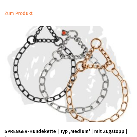
Dieses
Zum Produkt
Produkt
weist
mehrere
Varianten
auf.
Die
Optionen
können
auf
der
Produktseite
gewählt
werden
SPRENGER-Hundekette | Typ ‚Medium‘ | mit Zugstopp |