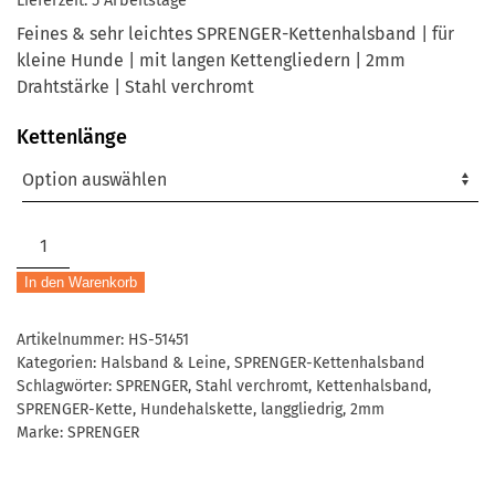
Lieferzeit:
5 Arbeitstage
Feines & sehr leichtes SPRENGER-Kettenhalsband | für
kleine Hunde | mit langen Kettengliedern | 2mm
Drahtstärke | Stahl verchromt
Kettenlänge
SPRENGER-
Kettenhalsband
In den Warenkorb
|
langgliedrig
Artikelnummer:
HS-51451
|
Kategorien:
Halsband & Leine
,
SPRENGER-Kettenhalsband
2mm
Schlagwörter:
SPRENGER
,
Stahl verchromt
,
Kettenhalsband
,
Menge
SPRENGER-Kette
,
Hundehalskette
,
langgliedrig
,
2mm
Marke:
SPRENGER