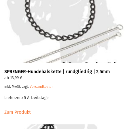
Optionen
können
auf
der
Produktseite
gewählt
werden
SPRENGER-Hundehalskette | rundgliedrig | 2,5mm
ab
13,99
€
inkl. MwSt.
zzgl.
Versandkosten
Lieferzeit:
5 Arbeitstage
Dieses
Zum Produkt
Produkt
weist
mehrere