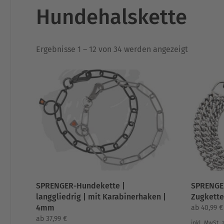
Hundehalskette
Nach
Ergebnisse 1 – 12 von 34 werden angezeigt
Aktualität
sortiert
SPRENGER-Hundekette |
SPRENGER
langgliedrig | mit Karabinerhaken |
Zugkette
4mm
ab
40,99
€
ab
37,99
€
inkl. MwSt.