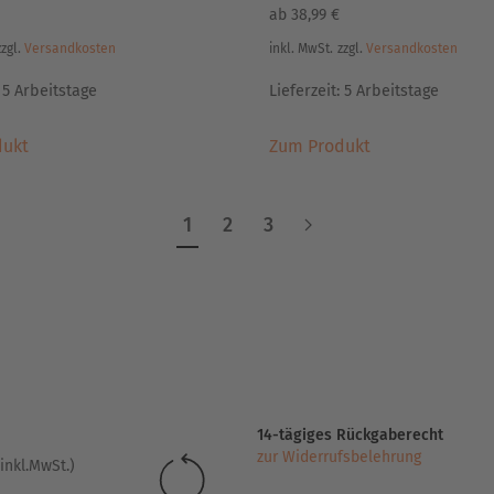
ab
38,99
€
zzgl.
Versandkosten
inkl. MwSt.
zzgl.
Versandkosten
:
5 Arbeitstage
Lieferzeit:
5 Arbeitstage
Dieses
Dieses
dukt
Zum Produkt
Produkt
Produkt
weist
weist
mehrere
mehrere
1
2
3
Varianten
Varianten
auf.
auf.
Die
Die
Optionen
Optionen
können
können
auf
auf
der
der
Produktseite
Produktseite
14-tägiges Rückgaberecht
gewählt
gewählt
zur Widerrufsbelehrung
inkl.MwSt.)
werden
werden