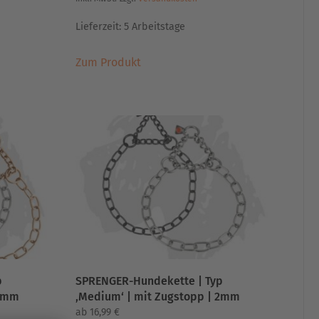
Lieferzeit:
5 Arbeitstage
Dieses
Zum Produkt
Produkt
weist
mehrere
Varianten
auf.
Die
Optionen
können
auf
der
Produktseite
gewählt
werden
p
SPRENGER-Hundekette | Typ
 3mm
‚Medium‘ | mit Zugstopp | 2mm
ab
16,99
€