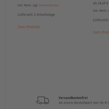
ab
26,49
€
inkl. MwSt.
zzgl.
Versandkosten
inkl. MwSt.
Lieferzeit:
5 Arbeitstage
Lieferzeit
Dieses
Zum Produkt
Produkt
Zum Pro
weist
mehrere
Varianten
auf.
Die
Optionen
können
auf
der
Produktseite
gewählt
werden
Versandkostenfrei
ab einem Bestellwert von 49,-€ (