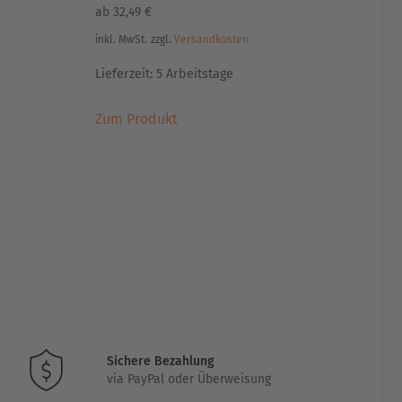
ab
32,49
€
inkl. MwSt.
zzgl.
Versandkosten
Lieferzeit:
5 Arbeitstage
Dieses
Zum Produkt
Produkt
weist
mehrere
Varianten
auf.
Die
Optionen
können
auf
der
Produktseite
gewählt
Sichere Bezahlung
via PayPal oder Überweisung
werden