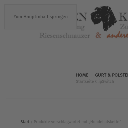
Zum Hauptinhalt springen
HOME
GURT & POLSTE
Startseite
ClipSwitch
Start
/ Produkte verschlagwortet mit „Hundehalskette“