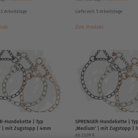
:
5 Arbeitstage
Lieferzeit:
5 Arbeitstage
Dieses
Dieses
dukt
Zum Produkt
Produkt
Produkt
weist
weist
mehrere
mehrere
Varianten
Varianten
auf.
auf.
Die
Die
Optionen
Optionen
können
können
auf
auf
der
der
Produktseite
Produktseite
gewählt
gewählt
werden
werden
R-Hundekette | Typ
SPRENGER-Hundekette | Ty
 | mit Zugstopp | 4mm
‚Medium‘ | mit Zugstopp |
ab
23,99
€