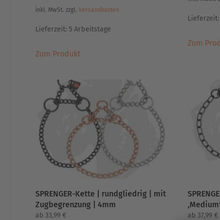
inkl. MwSt.
zzgl.
Versandkosten
Lieferzeit
Lieferzeit:
5 Arbeitstage
Zum Pro
Dieses
Zum Produkt
Produkt
weist
mehrere
Varianten
auf.
Die
Optionen
können
auf
der
Produktseite
gewählt
SPRENGER-Kette | rundgliedrig | mit
SPRENGE
werden
Zugbegrenzung | 4mm
‚Medium‘
ab
33,99
€
ab
37,99
€