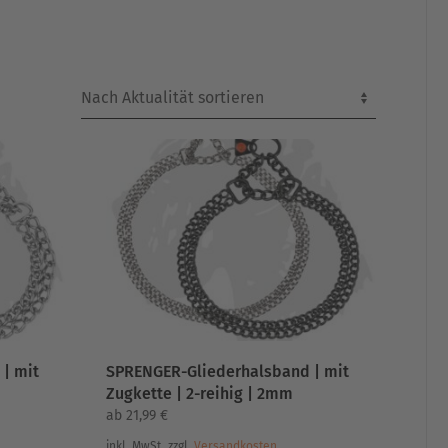
| mit
SPRENGER-Gliederhalsband | mit
Zugkette | 2-reihig | 2mm
ab
21,99
€
inkl. MwSt.
zzgl.
Versandkosten