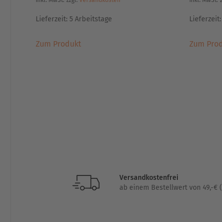
inkl. MwSt.
zzgl.
Versandkosten
inkl. MwSt.
Lieferzeit:
5 Arbeitstage
Lieferzeit
Dieses
Zum Produkt
Zum Pro
Produkt
weist
mehrere
Varianten
auf.
Die
Optionen
können
auf
der
Produktseite
gewählt
Versandkostenfrei
ab einem Bestellwert von 49,-€ (
werden