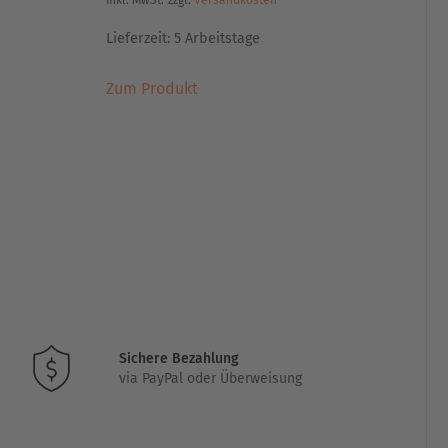
inkl. MwSt.
zzgl.
Versandkosten
Lieferzeit:
5 Arbeitstage
Dieses
Zum Produkt
Produkt
weist
mehrere
Varianten
auf.
Die
Optionen
können
auf
der
Produktseite
gewählt
Sichere Bezahlung
via PayPal oder Überweisung
werden