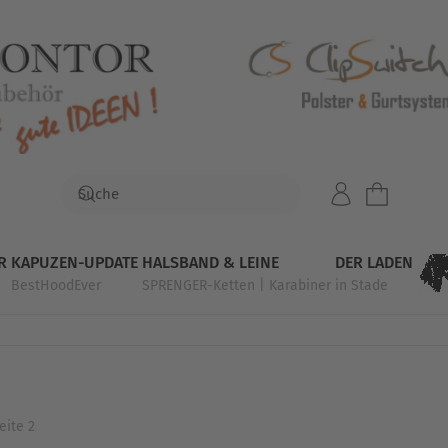
R
KAPUZEN-UPDATE
HALSBAND & LEINE
DER LADEN
BestHoodEver
SPRENGER-Ketten | Karabiner
in Stade
eite 2