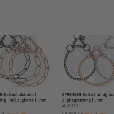
ät
R-Kettenhalsband |
SPRENGER-Kette | rundglied
drig | mit Zugkette | 3mm
Zugbegrenzung | 3mm
ab
22,99
€
zzgl.
Versandkosten
inkl. MwSt.
zzgl.
Versandkosten