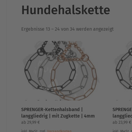
Hundehalskette
Nach
Ergebnisse 13 – 24 von 34 werden angezeigt
Aktualit
sortiert
SPRENGER-Kettenhalsband |
SPRENGE
langgliedrig | mit Zugkette | 4mm
langglie
ab
29,99
€
ab
23,99
€
inkl. MwSt.
zzgl.
Versandkosten
inkl. MwSt.