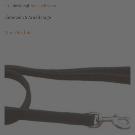
inkl. MwSt.
zzgl.
Versandkosten
Lieferzeit:
5 Arbeitstage
Dieses
Zum Produkt
Produkt
weist
mehrere
Varianten
auf.
Die
Optionen
können
auf
der
Produktseite
gewählt
werden