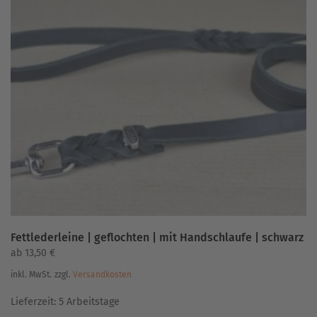
Varianten
auf.
Die
Optionen
können
auf
der
Produktseite
gewählt
werden
Fettlederleine | geflochten | mit Handschlaufe | schwarz
ab
13,50
€
inkl. MwSt.
zzgl.
Versandkosten
Lieferzeit:
5 Arbeitstage