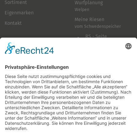
Sortiment
Wurfplanung
Welpen
Eigenmarken
Meine Riesen
Kontakt
vom Schwedenspeicher
RS - Seite
auf Facebook
Folge mir
Zahlungsarten
& Vorab-Überweisung
Alle Preise inkl. gesetzl. Mehrwertsteuer zzgl.
Versandkosten
,
wenn nicht anders beschrieben