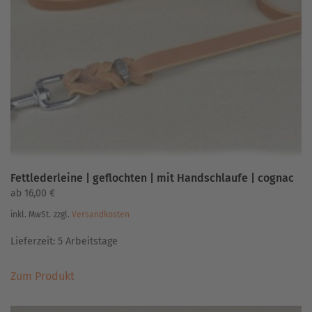
Optionen
können
auf
der
Produktseite
gewählt
werden
Fettlederleine | geflochten | mit Handschlaufe | cognac
ab
16,00
€
inkl. MwSt.
zzgl.
Versandkosten
Lieferzeit:
5 Arbeitstage
Dieses
Zum Produkt
Produkt
weist
mehrere