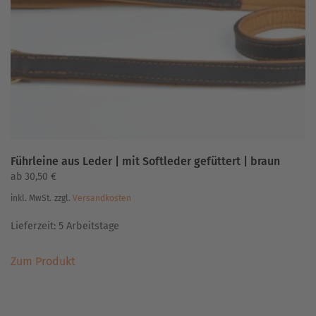
können
auf
der
Produktseite
gewählt
werden
Führleine aus Leder | mit Softleder gefüttert | braun
ab
30,50
€
inkl. MwSt.
zzgl.
Versandkosten
Lieferzeit:
5 Arbeitstage
Dieses
Zum Produkt
Produkt
weist
mehrere
Varianten