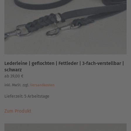
Lederleine | geflochten | Fettleder | 3-fach-verstellbar |
schwarz
ab
39,00
€
inkl. MwSt.
zzgl.
Versandkosten
Lieferzeit:
5 Arbeitstage
Dieses
Zum Produkt
Produkt
weist
mehrere