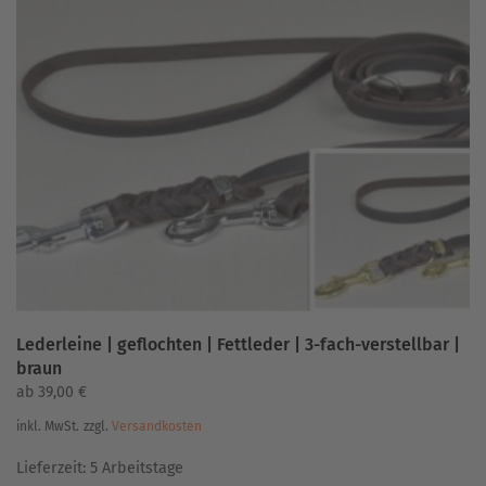
Varianten
auf.
Die
Optionen
können
auf
der
Produktseite
gewählt
werden
Lederleine | geflochten | Fettleder | 3-fach-verstellbar |
braun
ab
39,00
€
inkl. MwSt.
zzgl.
Versandkosten
Lieferzeit:
5 Arbeitstage