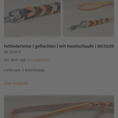
der
Produktseite
gewählt
werden
Fettlederleine | geflochten | mit Handschlaufe | BICOLOR
ab
26,50
€
inkl. MwSt.
zzgl.
Versandkosten
Lieferzeit:
5 Arbeitstage
Dieses
Zum Produkt
Produkt
weist
mehrere
Varianten
auf.
Die