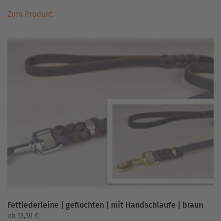
Dieses
Zum Produkt
Produkt
weist
mehrere
Varianten
auf.
Die
Optionen
können
auf
der
Produktseite
gewählt
werden
Fettlederleine | geflochten | mit Handschlaufe | braun
ab
13,50
€