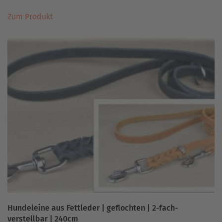
Dieses
Zum Produkt
Produkt
weist
mehrere
Varianten
auf.
Die
Optionen
können
auf
der
Produktseite
gewählt
werden
Hundeleine aus Fettleder | geflochten | 2-fach-
verstellbar | 240cm