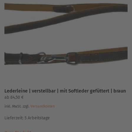
auf.
Die
Optionen
können
auf
der
Produktseite
gewählt
werden
Lederleine | verstellbar | mit Softleder gefüttert | braun
ab
84,50
€
inkl. MwSt.
zzgl.
Versandkosten
Lieferzeit:
5 Arbeitstage
Dieses