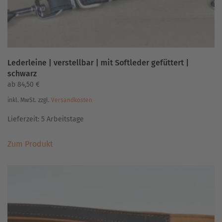
gewählt
werden
Lederleine | verstellbar | mit Softleder gefüttert |
schwarz
ab
84,50
€
inkl. MwSt.
zzgl.
Versandkosten
Lieferzeit:
5 Arbeitstage
Dieses
Zum Produkt
Produkt
weist
mehrere
Varianten
auf.
Die
Optionen