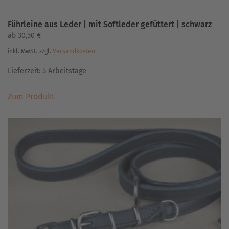
Führleine aus Leder | mit Softleder gefüttert | schwarz
ab
30,50
€
inkl. MwSt.
zzgl.
Versandkosten
Lieferzeit:
5 Arbeitstage
Dieses
Zum Produkt
Produkt
weist
mehrere
Varianten
auf.
Die
Optionen
können
auf
der
Produktseite