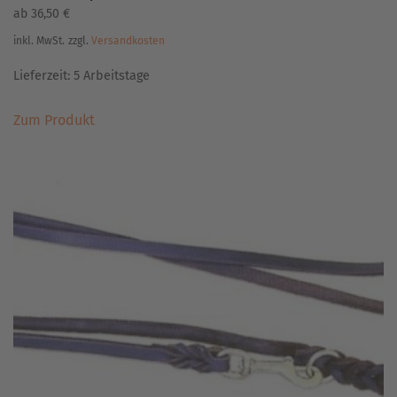
ab
36,50
€
inkl. MwSt.
zzgl.
Versandkosten
Lieferzeit:
5 Arbeitstage
Dieses
Zum Produkt
Produkt
weist
mehrere
Varianten
auf.
Die
Optionen
können
auf
der
Produktseite
gewählt
werden