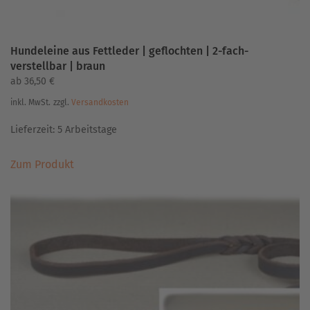
Hundeleine aus Fettleder | geflochten | 2-fach-
verstellbar | braun
ab
36,50
€
inkl. MwSt.
zzgl.
Versandkosten
Lieferzeit:
5 Arbeitstage
Dieses
Zum Produkt
Produkt
weist
mehrere
Varianten
auf.
Die
Optionen
können
auf