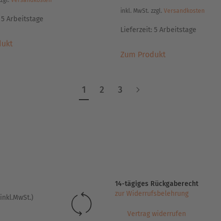
zzgl.
Versandkosten
inkl. MwSt.
zzgl.
Versandkosten
:
5 Arbeitstage
Lieferzeit:
5 Arbeitstage
Dieses
dukt
Dieses
Produkt
Zum Produkt
Produkt
weist
weist
mehrere
mehrere
Varianten
1
2
3
Varianten
auf.
auf.
Die
Die
Optionen
Optionen
können
können
auf
auf
der
der
Produktseite
Produktseite
gewählt
14-tägiges Rückgaberecht
gewählt
werden
zur Widerrufsbelehrung
inkl.MwSt.)
werden
Vertrag widerrufen