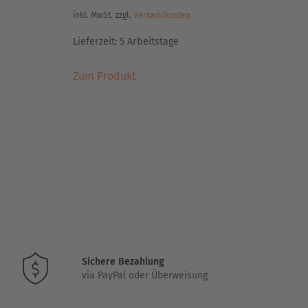
inkl. MwSt.
zzgl.
Versandkosten
Lieferzeit:
5 Arbeitstage
Dieses
Zum Produkt
Produkt
weist
mehrere
Varianten
auf.
Die
Optionen
können
auf
der
Produktseite
gewählt
Sichere Bezahlung
via PayPal oder Überweisung
werden