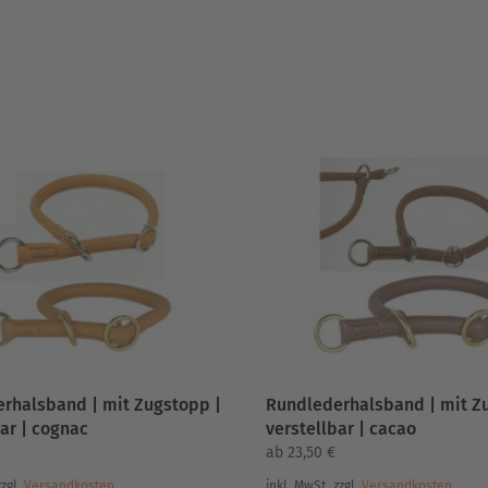
rhalsband | mit Zugstopp |
Rundlederhalsband | mit Z
bar | cognac
verstellbar | cacao
ab
23,50
€
zzgl.
Versandkosten
inkl. MwSt.
zzgl.
Versandkosten