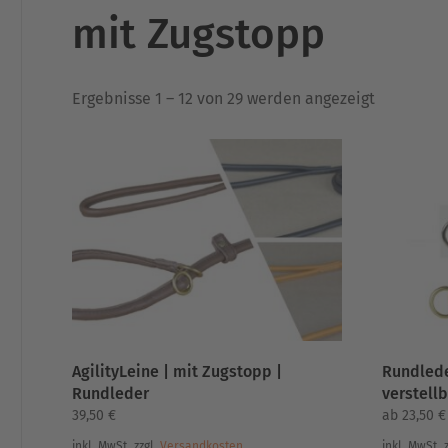
mit Zugstopp
Nach
Ergebnisse 1 – 12 von 29 werden angezeigt
Aktualität
sortiert
AgilityLeine | mit Zugstopp |
Rundlede
Rundleder
verstell
39,50
€
ab
23,50
€
inkl. MwSt.
zzgl.
Versandkosten
inkl. MwSt.