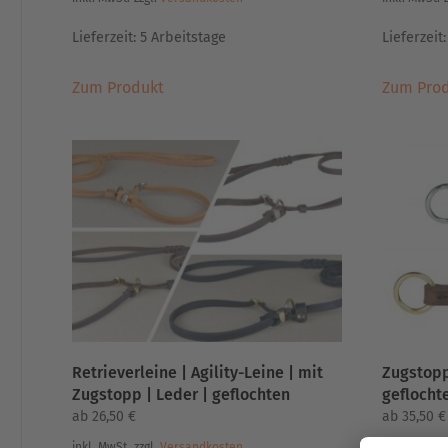
Lieferzeit:
5 Arbeitstage
Lieferzeit
Dieses
Zum Produkt
Zum Pro
Produkt
weist
mehrere
Varianten
auf.
Die
Optionen
können
auf
der
Produktseite
gewählt
Retrieverleine | Agility-Leine | mit
Zugstopp
werden
Zugstopp | Leder | geflochten
geflocht
ab
26,50
€
ab
35,50
€
inkl. MwSt.
zzgl.
Versandkosten
inkl. MwSt.