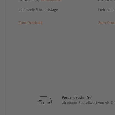
inkl. MwSt.
zzgl.
Versandkosten
inkl. MwSt.
Lieferzeit:
5 Arbeitstage
Lieferzeit
Dieses
Zum Produkt
Zum Pro
Produkt
weist
mehrere
Varianten
auf.
Die
Optionen
können
auf
der
Produktseite
gewählt
werden
Versandkostenfrei
ab einem Bestellwert von 49,-€ (