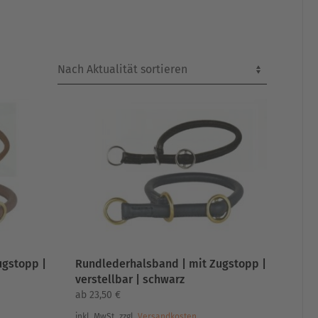
ugstopp |
Rundlederhalsband | mit Zugstopp |
verstellbar | schwarz
ab
23,50
€
inkl. MwSt.
zzgl.
Versandkosten