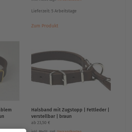
Lieferzeit:
5 Arbeitstage
Dieses
Zum Produkt
Produkt
weist
mehrere
Varianten
auf.
Die
Optionen
können
auf
der
Produktseite
gewählt
iablem
Halsband mit Zugstopp | Fettleder |
werden
un
verstellbar | braun
ab
23,50
€
inkl. MwSt.
zzgl.
Versandkosten