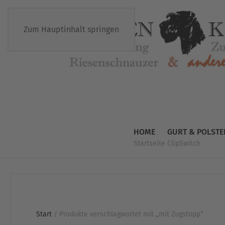
Zum Hauptinhalt springen
HOME
GURT & POLSTE
Startseite
ClipSwitch
Start
/ Produkte verschlagwortet mit „mit Zugstopp“