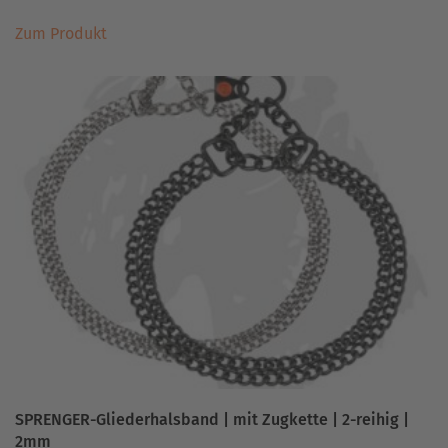
Dieses
Zum Produkt
Produkt
weist
mehrere
Varianten
auf.
Die
Optionen
können
auf
der
Produktseite
gewählt
werden
SPRENGER-Gliederhalsband | mit Zugkette | 2-reihig |
2mm