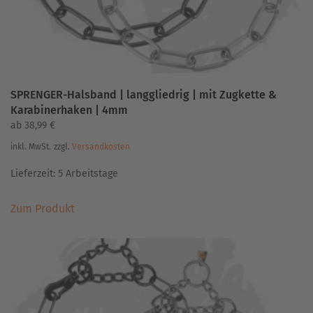
gewählt
werden
SPRENGER-Halsband | langgliedrig | mit Zugkette &
Karabinerhaken | 4mm
ab
38,99
€
inkl. MwSt.
zzgl.
Versandkosten
Lieferzeit:
5 Arbeitstage
Dieses
Zum Produkt
Produkt
weist
mehrere
Varianten
auf.
Die
Optionen