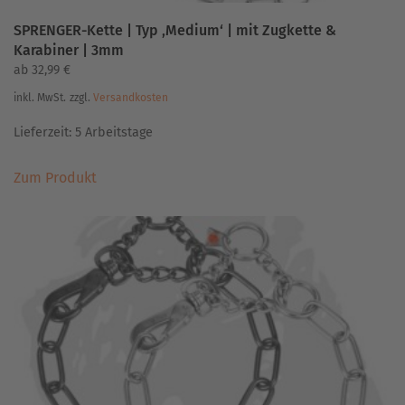
SPRENGER-Kette | Typ ‚Medium‘ | mit Zugkette &
Karabiner | 3mm
ab
32,99
€
inkl. MwSt.
zzgl.
Versandkosten
Lieferzeit:
5 Arbeitstage
Dieses
Zum Produkt
Produkt
weist
mehrere
Varianten
auf.
Die
Optionen
können
auf
der
Produktseite