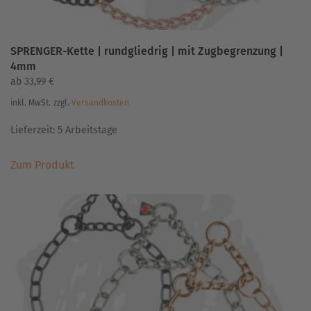
SPRENGER-Kette | rundgliedrig | mit Zugbegrenzung |
4mm
ab
33,99
€
inkl. MwSt.
zzgl.
Versandkosten
Lieferzeit:
5 Arbeitstage
Dieses
Zum Produkt
Produkt
weist
mehrere
Varianten
auf.
Die
Optionen
können
auf