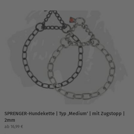
weist
mehrere
Varianten
auf.
Die
Optionen
können
auf
der
Produktseite
gewählt
werden
SPRENGER-Hundekette | Typ ‚Medium‘ | mit Zugstopp |
2mm
ab
16,99
€