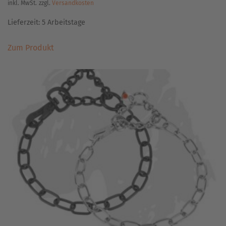
inkl. MwSt.
zzgl.
Versandkosten
Lieferzeit:
5 Arbeitstage
Dieses
Zum Produkt
Produkt
weist
mehrere
Varianten
auf.
Die
Optionen
können
auf
der
Produktseite
gewählt
werden