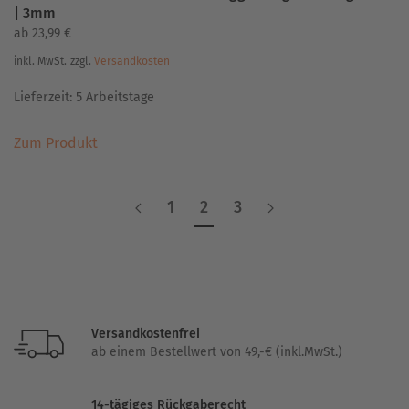
| 3mm
ab
23,99
€
inkl. MwSt.
zzgl.
Versandkosten
Lieferzeit:
5 Arbeitstage
Dieses
Zum Produkt
Produkt
weist
mehrere
1
2
3
Varianten
auf.
Die
Optionen
können
auf
Versandkostenfrei
der
ab einem Bestellwert von 49,-€ (inkl.MwSt.)
Produktseite
gewählt
14-tägiges Rückgaberecht
werden