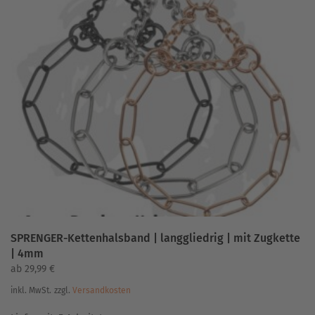
mehrere
Varianten
auf.
Die
Optionen
können
auf
der
Produktseite
gewählt
werden
SPRENGER-Kettenhalsband | langgliedrig | mit Zugkette
| 4mm
ab
29,99
€
inkl. MwSt.
zzgl.
Versandkosten