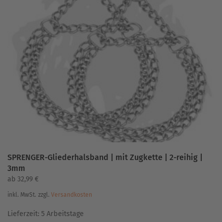
Varianten
auf.
Die
Optionen
können
auf
der
Produktseite
gewählt
werden
SPRENGER-Gliederhalsband | mit Zugkette | 2-reihig |
3mm
ab
32,99
€
inkl. MwSt.
zzgl.
Versandkosten
Lieferzeit:
5 Arbeitstage