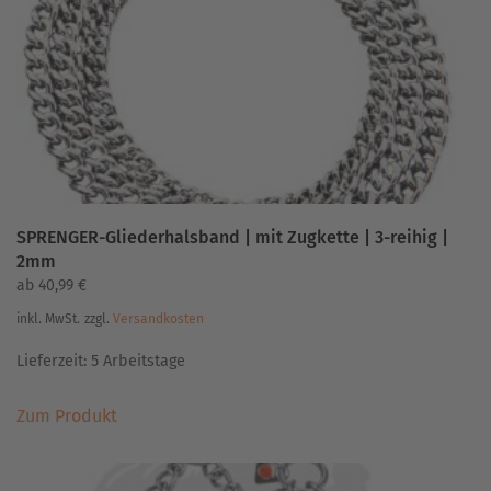
SPRENGER-Gliederhalsband | mit Zugkette | 3-reihig |
2mm
ab
40,99
€
inkl. MwSt.
zzgl.
Versandkosten
Lieferzeit:
5 Arbeitstage
Dieses
Zum Produkt
Produkt
weist
mehrere