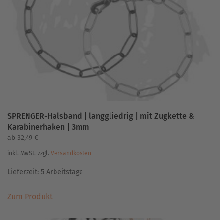
können
auf
der
Produktseite
gewählt
werden
SPRENGER-Halsband | langgliedrig | mit Zugkette &
Karabinerhaken | 3mm
ab
32,49
€
inkl. MwSt.
zzgl.
Versandkosten
Lieferzeit:
5 Arbeitstage
Dieses
Zum Produkt
Produkt
weist