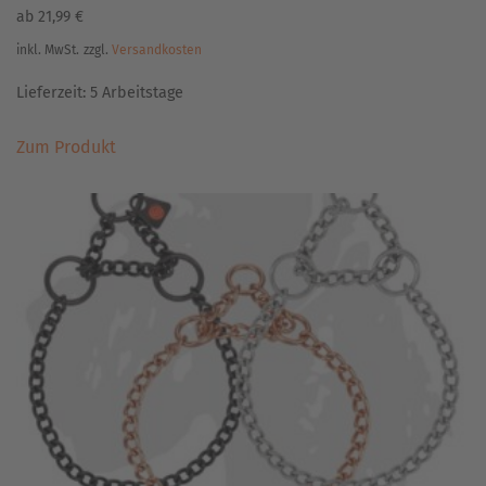
ab
21,99
€
inkl. MwSt.
zzgl.
Versandkosten
Lieferzeit:
5 Arbeitstage
Dieses
Zum Produkt
Produkt
weist
mehrere
Varianten
auf.
Die
Optionen
können
auf
der
Produktseite
gewählt
werden