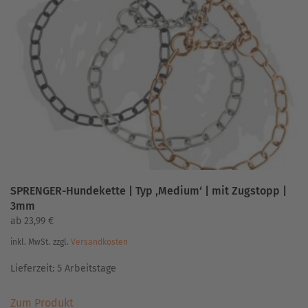
Die
Optionen
können
auf
der
Produktseite
gewählt
werden
SPRENGER-Hundekette | Typ ‚Medium‘ | mit Zugstopp |
3mm
ab
23,99
€
inkl. MwSt.
zzgl.
Versandkosten
Lieferzeit:
5 Arbeitstage
Dieses
Zum Produkt
Produkt