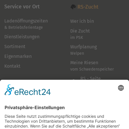
Service vor Ort
RS-Zucht
Ladenöffnungszeiten
Wer ich bin
& Betriebsferientage
Die Zucht
Dienstleistungen
im PSK
Sortiment
Wurfplanung
Welpen
Eigenmarken
Meine Riesen
Kontakt
vom Schwedenspeicher
RS - Seite
auf Facebook
Folge mir