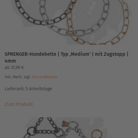
der
Produktseite
gewählt
werden
SPRENGER-Hundekette | Typ ‚Medium‘ | mit Zugstopp |
4mm
ab
37,99
€
inkl. MwSt.
zzgl.
Versandkosten
Lieferzeit:
5 Arbeitstage
Dieses
Zum Produkt
Produkt
weist
mehrere
Varianten
auf.