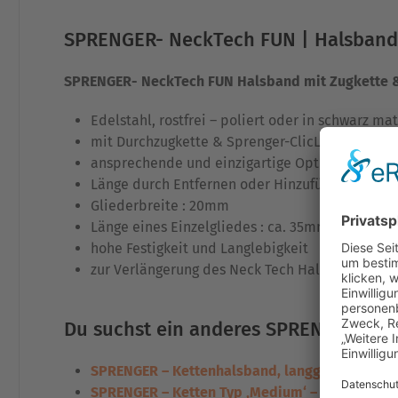
SPRENGER- NeckTech FUN | Halsband |
SPRENGER- NeckTech FUN Halsband mit Zugkette &
Edelstahl, rostfrei – poliert oder in schwarz mat
mit Durchzugkette & Sprenger-ClicLock – Klickv
ansprechende und einzigartige Optik
Länge durch Entfernen oder Hinzufügen einzelne
Gliederbreite : 20mm
Länge eines Einzelgliedes : ca. 35mm
hohe Festigkeit und Langlebigkeit
zur Verlängerung des Neck Tech Halsbandes si
Du suchst ein anderes SPRENGER Gli
SPRENGER – Kettenhalsband, langgliedrig
SPRENGER – Ketten Typ ‚Medium‘ – mit mittell