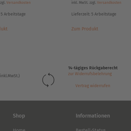
zzgl.
Versandkosten
inkl. MwSt.
zzgl.
Versandkosten
:
5 Arbeitstage
Lieferzeit:
5 Arbeitstage
Dieses
Dieses
dukt
Zum Produkt
Produkt
Produkt
weist
weist
mehrere
mehrere
Varianten
Varianten
auf.
auf.
Die
Die
14-tägiges Rückgaberecht
Optionen
Optionen
zur Widerrufsbelehrung
inkl.MwSt.)
können
können
auf
auf
Vertrag widerrufen
der
der
Produktseite
Produktseite
gewählt
gewählt
werden
werden
Shop
Informationen
Home
Bestell-Status