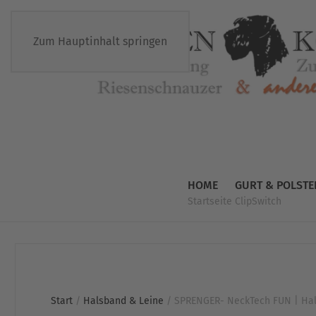
Zum Hauptinhalt springen
HOME
GURT & POLSTE
Startseite
ClipSwitch
Start
/
Halsband & Leine
/ SPRENGER- NeckTech FUN | Hals