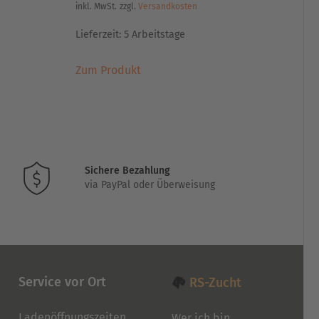
inkl. MwSt.
zzgl.
Versandkosten
Lieferzeit:
5 Arbeitstage
Dieses
Zum Produkt
Produkt
weist
mehrere
Varianten
auf.
Die
Sichere Bezahlung
Optionen
via PayPal oder Überweisung
können
auf
der
Produktseite
gewählt
werden
Service vor Ort
RS-Zucht
Ladenöffnungszeiten
Wer ich bin