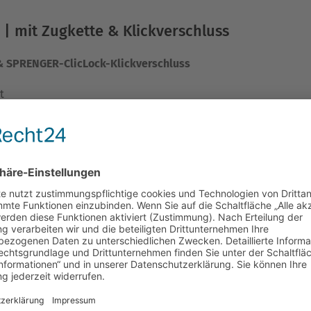
 mit Zugkette & Klickverschluss
 SPRENGER-ClicLock-Klickverschluss
t
erschluss für ein einfaches Anlegen des Halsbandes
r Glieder variierbar
nd
Ersatzglieder
hier im Online-Shop erhältlich
ederhalsband für Deinen Hund ?
angen Kettengliedern