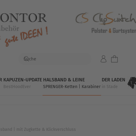
R
KAPUZEN-UPDATE
HALSBAND & LEINE
DER LADEN
BestHoodEver
SPRENGER-Ketten | Karabiner
in Stade
band | mit Zugkette & Klickverschluss