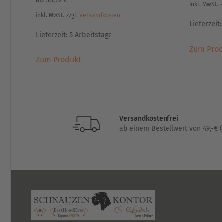
ab
38,99
€
inkl. MwSt.
inkl. MwSt.
zzgl.
Versandkosten
Lieferzeit
Lieferzeit:
5 Arbeitstage
Zum Pro
Dieses
Zum Produkt
Produkt
weist
mehrere
Varianten
auf.
Versandkostenfrei
Die
ab einem Bestellwert von 49,-€ (
Optionen
können
auf
der
Produktseite
gewählt
werden