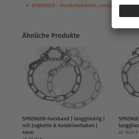
SPRENGER – Hundehalskette, rundgliedrig
Ähnliche Produkte
SPRENGER-Halsband | langgliedrig |
SPRENGE
mit Zugkette & Karabinerhaken |
langglie
4mm
ab
16,00
€