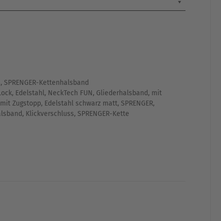
e
,
SPRENGER-Kettenhalsband
Lock
,
Edelstahl
,
NeckTech FUN
,
Gliederhalsband
,
mit
mit Zugstopp
,
Edelstahl schwarz matt
,
SPRENGER
,
alsband
,
Klickverschluss
,
SPRENGER-Kette