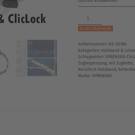
SPRENGER-
NeckTech
In den Warenkorb
FUN
|
Artikelnummer:
HS-50166
Halsband
Kategorien:
Halsband & Lein
|
Schlagwörter:
SPRENGER-Clic
mit
Zugbegrenzung
,
mit Zugkette
,
Zugkette
NeckTech Halsband
,
Kettenh
&
Marke:
SPRENGER
Klickverschluss
Menge