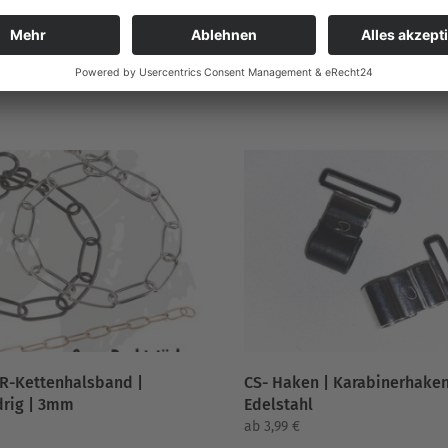
R-Kettenhalsband |
CS- Haken | Karabinerhake
drig | 3mm
Edelstahl
ab
3,99
€