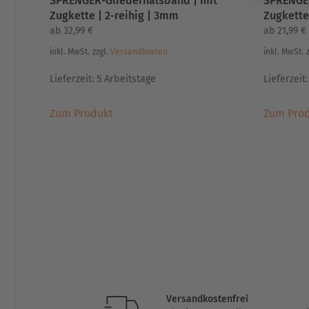
SPRENGER-Gliederhalsband | mit
SPRENGER
werden
Zugkette | 2-reihig | 3mm
Zugkette
ab
32,99
€
ab
21,99
€
inkl. MwSt.
zzgl.
Versandkosten
inkl. MwSt.
Lieferzeit:
5 Arbeitstage
Lieferzeit
Dieses
Zum Produkt
Zum Pro
Produkt
weist
mehrere
Varianten
auf.
Die
Optionen
können
auf
der
Produktseite
gewählt
Versandkostenfrei