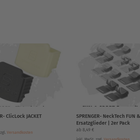
- ClicLock JACKET
SPRENGER- NeckTech FUN &
Ersatzglieder | 2er Pack
ab
8,49
€
zzgl.
Versandkosten
inkl. MwSt.
zzgl.
Versandkosten