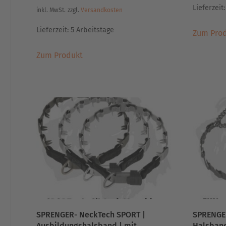
Lieferzeit
inkl. MwSt.
zzgl.
Versandkosten
Lieferzeit:
5 Arbeitstage
Zum Pro
Dieses
Zum Produkt
Produkt
weist
mehrere
Varianten
auf.
Die
Optionen
können
auf
der
Produktseite
gewählt
werden
SPRENGER- NeckTech SPORT |
SPRENGE
Ausbildungshalsband | mit
Halsband