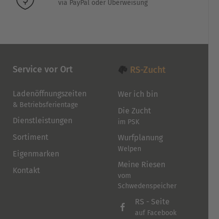
via PayPal oder Überweisung
werden
Service vor Ort
RS-Zucht
Ladenöffnungszeiten
Wer ich bin
& Betriebsferientage
Die Zucht
Dienstleistungen
im PSK
Sortiment
Wurfplanung
Welpen
Eigenmarken
Meine Riesen
Kontakt
vom
Schwedenspeicher
RS - Seite
auf Facebook