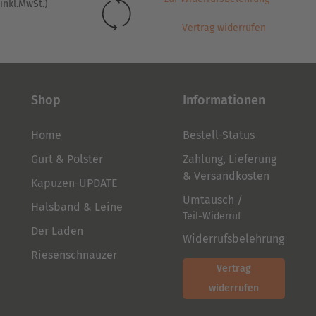
inkl.MwSt.)
werden
werden
Vertrag widerrufen
Shop
Informationen
Home
Bestell-Status
Gurt & Polster
Zahlung, Lieferung
& Versandkosten
Kapuzen-UPDATE
Umtausch /
Halsband & Leine
Teil-Widerruf
Der Laden
Widerrufsbelehrung
Riesenschnauzer
Vertrag
widerrufen