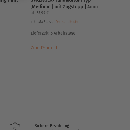
rig | mit
SPRENGER-Hundekette | Typ
‚Medium‘ | mit Zugstopp | 4mm
ab
37,99
€
inkl. MwSt.
zzgl.
Versandkosten
Lieferzeit:
5 Arbeitstage
Dieses
Zum Produkt
Produkt
weist
mehrere
Varianten
auf.
Die
Optionen
können
auf
der
Produktseite
gewählt
Sichere Bezahlung