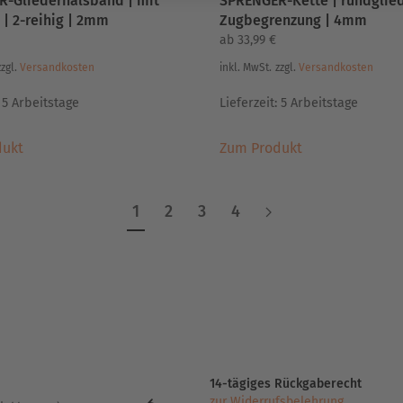
-Gliederhalsband | mit
SPRENGER-Kette | rundglied
werden
 | 2-reihig | 2mm
Zugbegrenzung | 4mm
ab
33,99
€
zzgl.
Versandkosten
inkl. MwSt.
zzgl.
Versandkosten
:
5 Arbeitstage
Lieferzeit:
5 Arbeitstage
Dieses
Dieses
dukt
Zum Produkt
Produkt
Produkt
weist
weist
mehrere
mehrere
1
2
3
4
Varianten
Varianten
auf.
auf.
Die
Die
Optionen
Optionen
können
können
auf
auf
der
der
Produktseite
Produktseite
14-tägiges Rückgaberecht
gewählt
gewählt
zur Widerrufsbelehrung