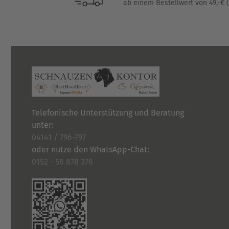
ab einem Bestellwert von 49,-€ (
werden
Telefonische Unterstützung und Beratung
unter:
04141 / 796-797
oder nutze den WhatsApp-Chat:
0152 - 56 878 376