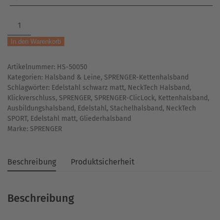
SPRENGER-
NeckTech
In den Warenkorb
SPORT
|
Artikelnummer:
HS-50050
Ausbildungshalsband
Kategorien:
Halsband & Leine
,
SPRENGER-Kettenhalsband
|
Schlagwörter:
Edelstahl schwarz matt
,
NeckTech Halsband
,
mit
Klickverschluss
,
SPRENGER
,
SPRENGER-ClicLock
,
Kettenhalsband
,
Klickverschluss
Ausbildungshalsband
,
Edelstahl
,
Stachelhalsband
,
NeckTech
Menge
SPORT
,
Edelstahl matt
,
Gliederhalsband
Marke:
SPRENGER
Beschreibung
Produktsicherheit
Beschreibung