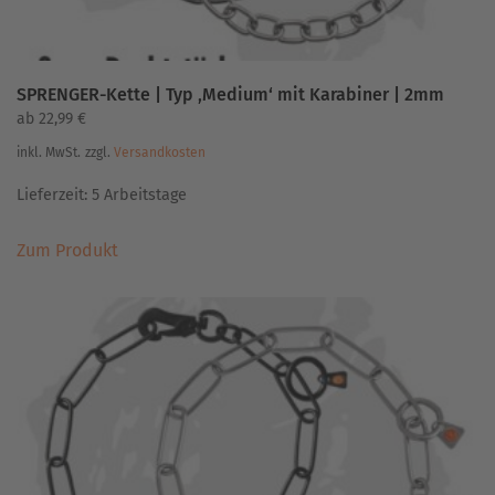
SPRENGER-Kette | Typ ‚Medium‘ mit Karabiner | 2mm
ab
22,99
€
inkl. MwSt.
zzgl.
Versandkosten
Lieferzeit:
5 Arbeitstage
Dieses
Zum Produkt
Produkt
weist
mehrere
Varianten
auf.
Die
Optionen
können
auf
der