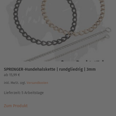
Die
Optionen
können
auf
der
Produktseite
gewählt
werden
SPRENGER-Hundehalskette | rundgliedrig | 3mm
ab
15,99
€
inkl. MwSt.
zzgl.
Versandkosten
Lieferzeit:
5 Arbeitstage
Dieses
Zum Produkt
Produkt
weist