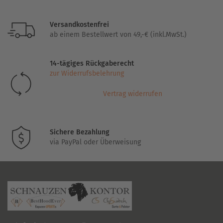
mehrere
Varianten
Versandkostenfrei
auf.
ab einem Bestellwert von 49,-€ (inkl.MwSt.)
Die
Optionen
14-tägiges Rückgaberecht
können
zur Widerrufsbelehrung
auf
der
Vertrag widerrufen
Produktseite
gewählt
werden
Sichere Bezahlung
via PayPal oder Überweisung