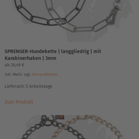
Produktseite
gewählt
werden
SPRENGER-Hundekette | langgliedrig | mit
Karabinerhaken | 3mm
ab
26,49
€
inkl. MwSt.
zzgl.
Versandkosten
Lieferzeit:
5 Arbeitstage
Dieses
Zum Produkt
Produkt
weist
mehrere
Varianten
auf.