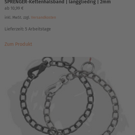
SPRENGER-Kettenhalsband | langgliedrig | 2mm
ab
10,99
€
inkl. MwSt.
zzgl.
Versandkosten
Lieferzeit:
5 Arbeitstage
Dieses
Zum Produkt
Produkt
weist
mehrere
Varianten
auf.
Die
Optionen
können
auf
der
Produktseite
gewählt
werden