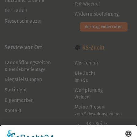
Halsband & Leine
Teil-Widerruf
Der Laden
Widerrufsbelehrung
Riesenschnauzer
Vertrag widerrufen
Service vor Ort
RS-Zucht
Ladenöffnungszeiten
Wer ich bin
& Betriebsferientage
Die Zucht
Dienstleistungen
im PSK
Sortiment
Wurfplanung
Welpen
Eigenmarken
Meine Riesen
Kontakt
vom Schwedenspeicher
RS - Seite
auf Facebook