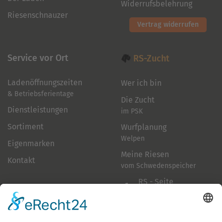
Widerrufsbelehrung
Riesenschnauzer
Vertrag widerrufen
Service vor Ort
RS-Zucht
Ladenöffnungszeiten
Wer ich bin
& Betriebsferientage
Die Zucht
Dienstleistungen
im PSK
Sortiment
Wurfplanung
Welpen
Eigenmarken
Meine Riesen
Kontakt
vom Schwedenspeicher
RS - Seite
auf Facebook