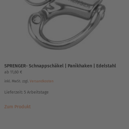
können
auf
der
Produktseite
gewählt
werden
SPRENGER- Schnappschäkel | Panikhaken | Edelstahl
ab
11,60
€
inkl. MwSt.
zzgl.
Versandkosten
Lieferzeit:
5 Arbeitstage
Dieses
Zum Produkt
Produkt
weist
mehrere
Varianten