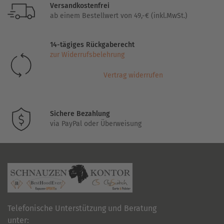
Versandkostenfrei
auf.
ab einem Bestellwert von 49,-€ (inkl.MwSt.)
Die
Optionen
14-tägiges Rückgaberecht
können
zur Widerrufsbelehrung
auf
der
Vertrag widerrufen
Produktseite
gewählt
werden
Sichere Bezahlung
via PayPal oder Überweisung
Telefonische Unterstützung und Beratung
unter: