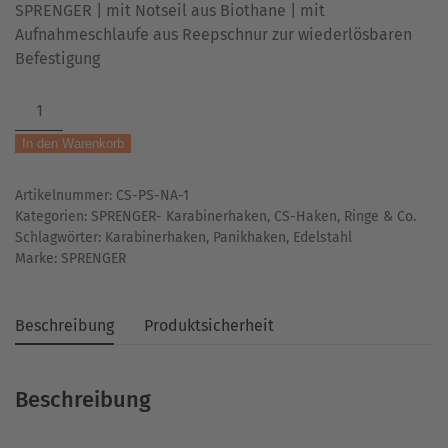
SPRENGER | mit Notseil aus Biothane | mit
Aufnahmeschlaufe aus Reepschnur zur wiederlösbaren
Befestigung
Panic
Snap
In den Warenkorb
|
Panikhaken
Artikelnummer:
CS-PS-NA-1
|
Kategorien:
SPRENGER- Karabinerhaken
,
CS-Haken, Ringe & Co.
mit
Schlagwörter:
Karabinerhaken
,
Panikhaken
,
Edelstahl
Notseil
Marke:
SPRENGER
&
Aufnahmeschlaufe
Menge
Beschreibung
Produktsicherheit
Beschreibung