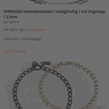
SPRENGER-Kettenhalsband | rundgliedrig | mit Zugstopp
| 2,5mm
ab
16,99
€
inkl. MwSt.
zzgl.
Versandkosten
Lieferzeit:
5 Arbeitstage
Dieses
Zum Produkt
Produkt
weist
mehrere
Varianten
auf.
Die
Optionen
können
auf
der