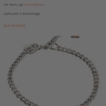
inkl. MwSt.
zzgl.
Versandkosten
Lieferzeit:
5 Arbeitstage
Dieses
Zum Produkt
Produkt
weist
mehrere
Varianten
auf.
Die
Optionen
können
auf
der
Produktseite
gewählt
werden