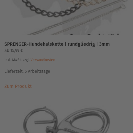
Produktseite
gewählt
werden
SPRENGER-Hundehalskette | rundgliedrig | 3mm
ab
15,99
€
inkl. MwSt.
zzgl.
Versandkosten
Lieferzeit:
5 Arbeitstage
Dieses
Zum Produkt
Produkt
weist
mehrere
Varianten
auf.
Die
Optionen