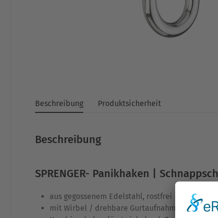
Beschreibung
Produktsicherheit
Beschreibung
SPRENGER- Panikhaken | Schnappschäk
aus gegossenem Edelstahl, rostfrei
mit Wirbel / drehbare Gurtaufnahme