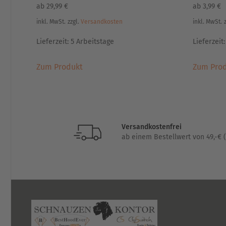
ab
29,99
€
ab
3,99
€
inkl. MwSt.
zzgl.
Versandkosten
inkl. MwSt.
Lieferzeit:
5 Arbeitstage
Lieferzeit
Dieses
Zum Produkt
Zum Pro
Produkt
weist
mehrere
Varianten
auf.
Versandkostenfrei
Die
ab einem Bestellwert von 49,-€ (
Optionen
können
auf
der
Produktseite
gewählt
werden