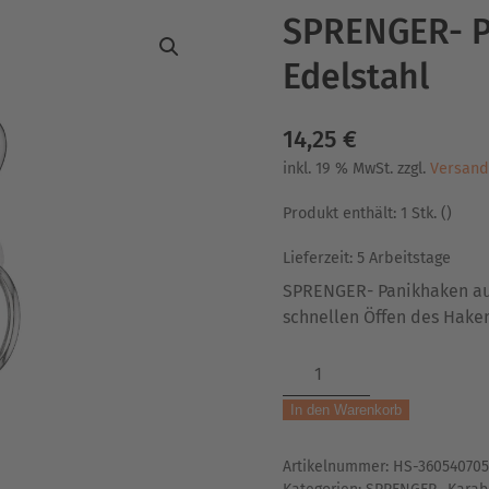
SPRENGER- Pa
Edelstahl
14,25
€
inkl. 19 % MwSt.
zzgl.
Versand
Produkt enthält: 1
Stk.
()
Lieferzeit:
5 Arbeitstage
SPRENGER- Panikhaken aus
schnellen Öffen des Hake
SPRENGER-
Panikhaken
In den Warenkorb
|
mit
Artikelnummer:
HS-360540705
Wirbel