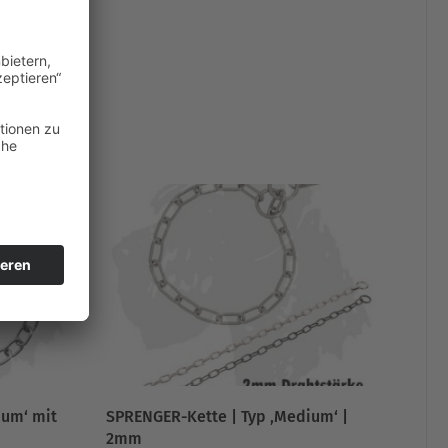
ium‘ mit
SPRENGER-Kette | Typ ‚Medium‘ |
2mm