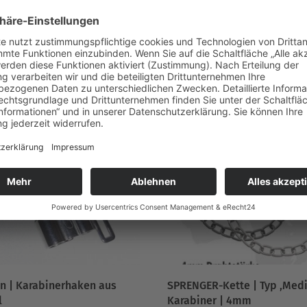
en Splentring schnell öffnen
ht werden)
 – Bruchlast : 1.140 kg
n | Karabinerhaken aus
SPRENGER-Kette | Typ ‚Med
l
Karabiner | 4mm