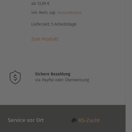
ab
13,99
€
inkl. MwSt.
zzgl.
Versandkosten
Lieferzeit:
5 Arbeitstage
Dieses
Zum Produkt
Produkt
weist
mehrere
Varianten
auf.
Sichere Bezahlung
Die
via PayPal oder Überweisung
Optionen
können
auf
der
Produktseite
gewählt
Service vor Ort
RS-Zucht
werden