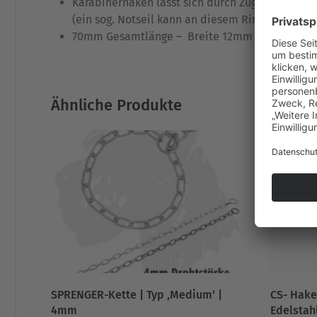
Karabinerhaken lässt sich durch Zug am seitlich
(ein sog. Notseil kann an diesem Ring angebrac
70mm Gesamtlänge – Breite 12mm – Stärke 12mm
Ähnliche Produkte
SPRENGER-Kette | Typ ‚Medium‘ |
CS- Hake
4mm
Edelstah