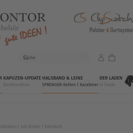
R
KAPUZEN-UPDATE
HALSBAND & LEINE
DER LADEN
BestHoodEver
SPRENGER-Ketten | Karabiner
in Stade
ikhaken | mit Wirbel | Edelstahl