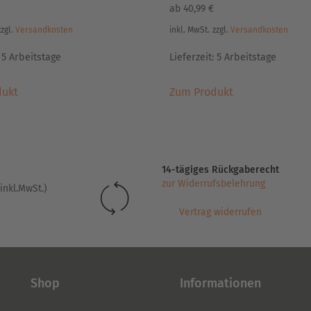
ab
40,99
€
zzgl.
Versandkosten
inkl. MwSt.
zzgl.
Versandkosten
:
5 Arbeitstage
Lieferzeit:
5 Arbeitstage
Dieses
Dieses
dukt
Zum Produkt
Produkt
Produkt
weist
weist
mehrere
mehrere
Varianten
Varianten
auf.
auf.
14-tägiges Rückgaberecht
Die
Die
zur Widerrufsbelehrung
inkl.MwSt.)
Optionen
Optionen
können
können
Vertrag widerrufen
auf
auf
der
der
Produktseite
Produktseite
gewählt
gewählt
Shop
Informationen
werden
werden