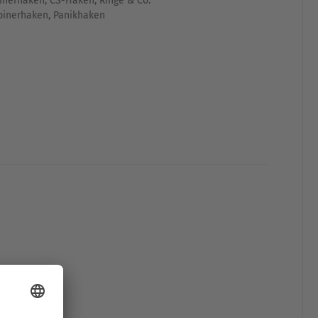
inerhaken
,
CS-Haken, Ringe & Co.
binerhaken
,
Panikhaken