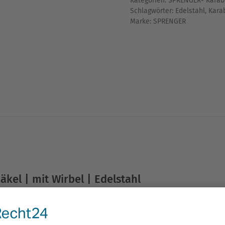
Kategorien:
SPRENGER- Karab
|
Schlagwörter:
Edelstahl
,
Kara
Edelstahl
Marke:
SPRENGER
Menge
el | mit Wirbel | Edelstahl