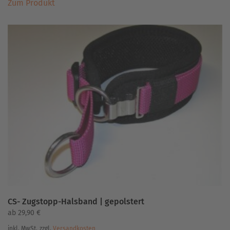
Zum Produkt
Produkt
weist
mehrere
Varianten
auf.
Die
Optionen
können
auf
der
Produktseite
gewählt
werden
CS- Zugstopp-Halsband | gepolstert
ab
29,90
€
inkl. MwSt.
zzgl.
Versandkosten