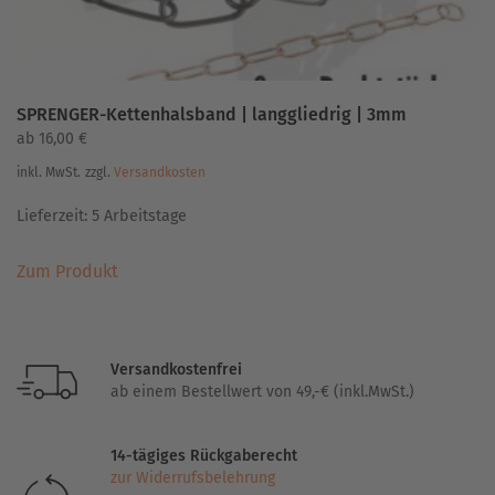
werden
SPRENGER-Kettenhalsband | langgliedrig | 3mm
ab
16,00
€
inkl. MwSt.
zzgl.
Versandkosten
Lieferzeit:
5 Arbeitstage
Dieses
Zum Produkt
Produkt
weist
mehrere
Varianten
Versandkostenfrei
auf.
ab einem Bestellwert von 49,-€ (inkl.MwSt.)
Die
Optionen
14-tägiges Rückgaberecht
können
zur Widerrufsbelehrung
auf