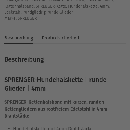
Schlagwörter:
Edelstahl schwarz
,
SPRENGER
,
Edelstahl matt
,
Menge
Kettenhalsband
,
SPRENGER-Kette
,
Hundehalskette
,
4mm
,
Edelstahl
,
rundgliedrig
,
runde Glieder
Marke:
SPRENGER
Beschreibung
Produktsicherheit
Beschreibung
SPRENGER-Hundehalskette | runde
Glieder | 4mm
SPRENGER-Kettenhalsband mit kurzen, runden
Kettengliedern aus rostfreiem Edelstahl in 4mm
Drahtstärke
Hundehalskette mit 4mm Drahtstärke