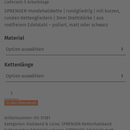
Lieferzeit:
5 Arbeitstage
SPRENGER-Hundehalskette | rundgliedrig | mit kurzen,
runden Kettengliedern | 3mm Drahtstärke | aus
rostfreiem Edelstahl – poliert, matt oder schwarz
Material
Kettenlänge
SPRENGER-
Hundehalskette
In den Warenkorb
|
rundgliedrig
Artikelnummer:
HS-51381
|
Kategorien:
Halsband & Leine
,
SPRENGER-Kettenhalsband
4mm