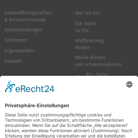
Ladenöffnungszeiten
Wer ich bin
& Betriebsferientage
Die Zucht
Dienstleistungen
im PSK
Sortiment
Wurfplanung
Welpen
Eigenmarken
Meine Riesen
Kontakt
vom Schwedenspeicher
RS - Seite
auf Facebook
Folge mir
Zahlungsarten