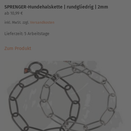
SPRENGER-Hundehalskette | rundgliedrig | 2mm
ab
10,99
€
inkl. MwSt.
zzgl.
Versandkosten
Lieferzeit:
5 Arbeitstage
Dieses
Zum Produkt
Produkt
weist
mehrere
Varianten
auf.
Die
Optionen
können
auf
der
Produktseite
gewählt