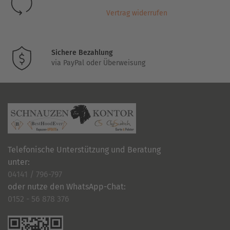
der
Vertrag widerrufen
Produktseite
gewählt
werden
Sichere Bezahlung
via PayPal oder Überweisung
Telefonische Unterstützung und Beratung
unter:
04141 / 796-797
oder nutze den WhatsApp-Chat:
0152 - 56 878 376