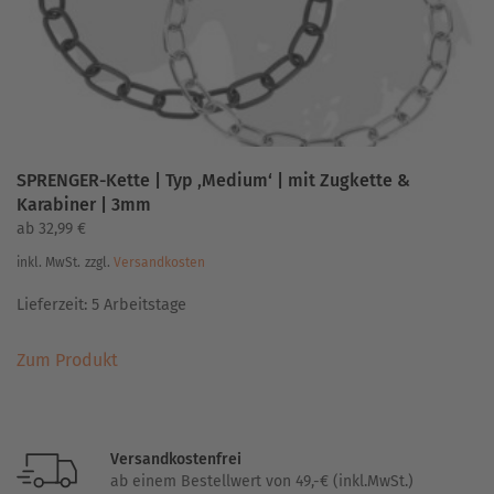
Produktseite
gewählt
werden
SPRENGER-Kette | Typ ‚Medium‘ | mit Zugkette &
Karabiner | 3mm
ab
32,99
€
inkl. MwSt.
zzgl.
Versandkosten
Lieferzeit:
5 Arbeitstage
Dieses
Zum Produkt
Produkt
weist
mehrere
Varianten
Versandkostenfrei
auf.
ab einem Bestellwert von 49,-€ (inkl.MwSt.)