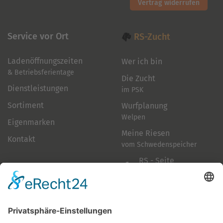
Vertrag widerrufen
Service vor Ort
RS-Zucht
Ladenöffnungszeiten
Wer ich bin
& Betriebsferientage
Die Zucht
Dienstleistungen
im PSK
Sortiment
Wurfplanung
Welpen
Eigenmarken
Meine Riesen
Kontakt
vom Schwedenspeicher
RS - Seite
auf Facebook
Folge mir