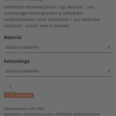
SPRENGER-Kettenhalsband | Typ ‚Medium‘ | mit
mittellangen Kettengliedern & SPRENGER-
Karabinerhaken | 4mm Drahtstärke | aus rostfreiem
Edelstahl – poliert oder in schwarz
Material
Kettenlänge
SPRENGER-
Kette
In den Warenkorb
|
Typ
Artikelnummer:
HS-51647
'Medium'
Kategorien:
Halsband & Leine
,
SPRENGER-Kettenhalsband
mit