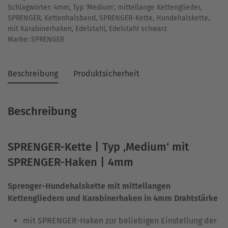
Schlagwörter:
4mm
,
Typ 'Medium'
,
mittellange Kettenglieder
,
Karabiner
SPRENGER
,
Kettenhalsband
,
SPRENGER-Kette
,
Hundehalskette
,
|
mit Karabinerhaken
,
Edelstahl
,
Edelstahl schwarz
4mm
Marke:
SPRENGER
Menge
Beschreibung
Produktsicherheit
Beschreibung
SPRENGER-Kette | Typ ‚Medium‘ mit
SPRENGER-Haken | 4mm
Sprenger-Hundehalskette mit mittellangen
Kettengliedern und Karabinerhaken in 4mm Drahtstärke
mit SPRENGER-Haken zur beliebigen Einstellung der