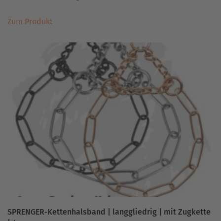
Dieses
Zum Produkt
Produkt
weist
mehrere
Varianten
auf.
Die
Optionen
können
auf
der
Produktseite
gewählt
werden
SPRENGER-Kettenhalsband | langgliedrig | mit Zugkette