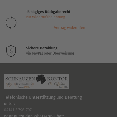
Die
Optionen
14-tägiges Rückgaberecht
können
zur Widerrufsbelehrung
auf
der
Vertrag widerrufen
Produktseite
gewählt
werden
Sichere Bezahlung
via PayPal oder Überweisung
Telefonische Unterstützung und Beratung
unter:
04141 / 796-797
oder nutze den WhatsApp-Chat: