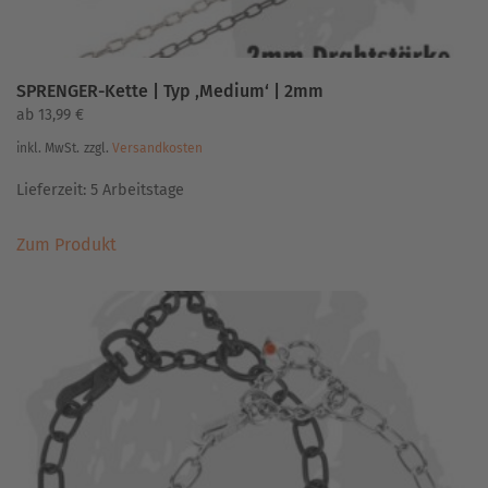
SPRENGER-Kette | Typ ‚Medium‘ | 2mm
ab
13,99
€
inkl. MwSt.
zzgl.
Versandkosten
Lieferzeit:
5 Arbeitstage
Dieses
Zum Produkt
Produkt
weist
mehrere
Varianten
auf.
Die
Optionen
können
auf
der