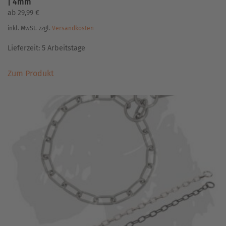
| 4mm
ab
29,99
€
inkl. MwSt.
zzgl.
Versandkosten
Lieferzeit:
5 Arbeitstage
Dieses
Zum Produkt
Produkt
weist
mehrere
Varianten
auf.
Die
Optionen
können
auf
der
Produktseite
gewählt
werden