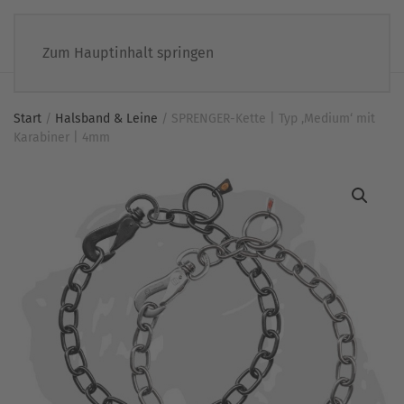
Zum Hauptinhalt springen
Start
/
Halsband & Leine
/ SPRENGER-Kette | Typ ‚Medium‘ mit
Karabiner | 4mm