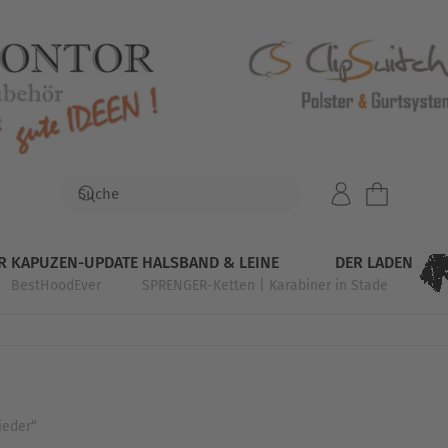
R
KAPUZEN-UPDATE
HALSBAND & LEINE
DER LADEN
BestHoodEver
SPRENGER-Ketten | Karabiner
in Stade
ieder“