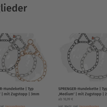
lieder
R-Hundekette | Typ
SPRENGER-Hundekette | Ty
 | mit Zugstopp | 3mm
‚Medium‘ | mit Zugstopp |
ab
16,99
€
zzgl.
Versandkosten
inkl. MwSt.
zzgl.
Versandkosten