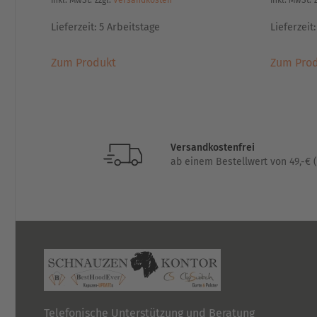
inkl. MwSt.
zzgl.
Versandkosten
inkl. MwSt.
Lieferzeit:
5 Arbeitstage
Lieferzeit
Dieses
Zum Produkt
Zum Pro
Produkt
weist
mehrere
Varianten
auf.
Versandkostenfrei
Die
ab einem Bestellwert von 49,-€ (
Optionen
können
auf
der
Produktseite
gewählt
werden
Telefonische Unterstützung und Beratung