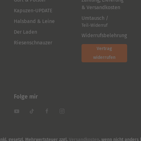
& Versandkosten
Kapuzen-UPDATE
Umtausch /
Halsband & Leine
Teil-Widerruf
Der Laden
Widerrufsbelehrung
Riesenschnauzer
Vertrag
widerrufen
Folge mir
inkl. gesetzl. Mehrwertsteuer zzgl.
Versandkosten
, wenn nicht anders