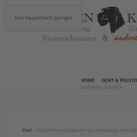
Zum Hauptinhalt springen
HOME
GURT & POLSTE
Startseite
ClipSwitch
Start
/ Produkte verschlagwortet mit „mittellange Kettengl