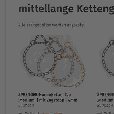
mittellange Ketteng
Nach
Alle 11 Ergebnisse werden angezeigt
Aktualität
sortiert
SPRENGER-Hundekette | Typ
SPRENGE
‚Medium‘ | mit Zugstopp | 4mm
‚Medium‘
ab
37,99
€
ab
23,99
€
inkl. MwSt.
zzgl.
Versandkosten
inkl. MwSt.